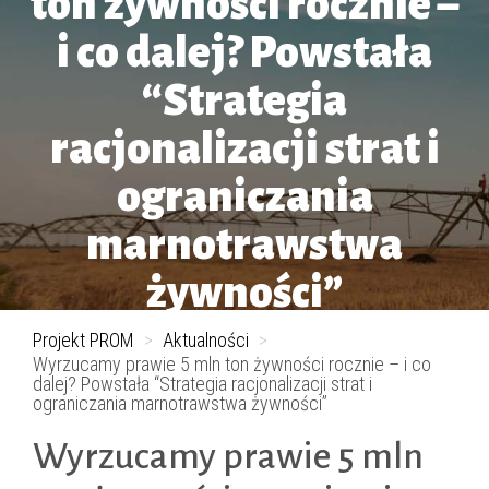
ton żywności rocznie –
i co dalej? Powstała
“Strategia
racjonalizacji strat i
ograniczania
marnotrawstwa
żywności”
Projekt PROM
>
Aktualności
>
Wyrzucamy prawie 5 mln ton żywności rocznie – i co
dalej? Powstała “Strategia racjonalizacji strat i
ograniczania marnotrawstwa żywności”
Wyrzucamy prawie 5 mln